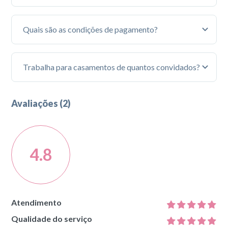
Desde 2016 estamos no mercado de eventos, já são 8
anos realizando sonhos incríveis.
Quais são as condições de pagamento?
20% de entrada e o restante até 30d antes do evento
ou parcelado.
Trabalha para casamentos de quantos convidados?
de 20 a 600 convidados
Avaliações (2)
4.8
Atendimento
Qualidade do serviço