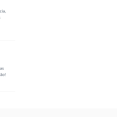
cia,
s
sas
dão!