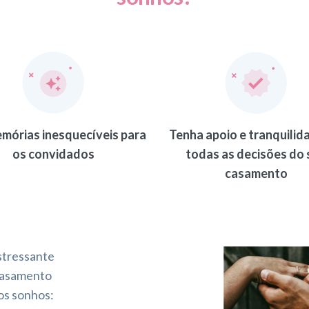
emórias inesquecíveis para
Tenha apoio e tranquilid
os convidados
todas as decisões do 
casamento
stressante
 casamento
os sonhos: