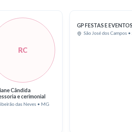
GP FESTAS E EVENTO
São José dos Campos
•
RC
iane Cândida
ssoria e cerimonial
ibeirão das Neves
• MG