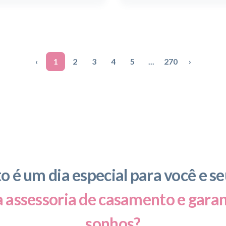
‹
1
2
3
4
5
...
270
›
 é um dia especial para você e s
a assessoria de casamento e gara
sonhos?