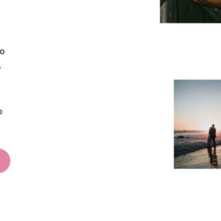
to
,
o