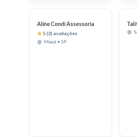
Aline Condi Assessoria
Tal
S
5
(2) avaliações
Mauá
• SP