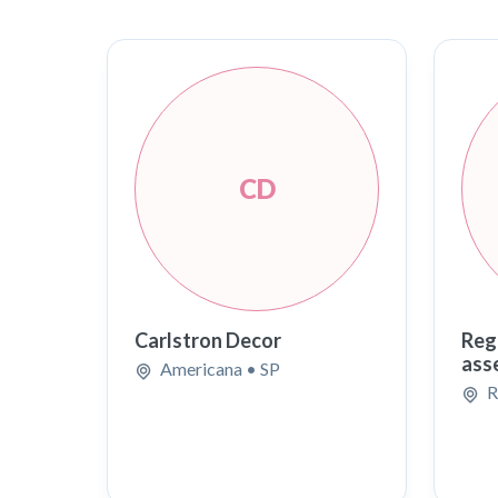
CD
Carlstron Decor
Reg
asse
Americana
• SP
R